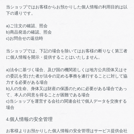
当ショップではお客様からお預かりした個人情報の利用目的は以
下の通りです。
a)ご注文の確認、照会
b)商品発送の確認、照会
c)お問合せの返信時
当ショップでは、下記の場合を除いてはお客様の断りなく第三者
に個人情報を開示・提供することはいたしません。
a)法令に基づく場合、及び国の機関若しくは地方公共団体又はそ
の委託を受けた者が法令の定める事務を遂行することに対して協
力する必要がある場合
b)人の生命、身体又は財産の保護のために必要がある場合であっ
て、本人の同意を得ることが困難である場合
c)当ショップを運営する会社の関連会社で個人データを交換する
場合
4.個人情報の安全管理
お客様よりお預かりした個人情報の安全管理はサービス提供会社